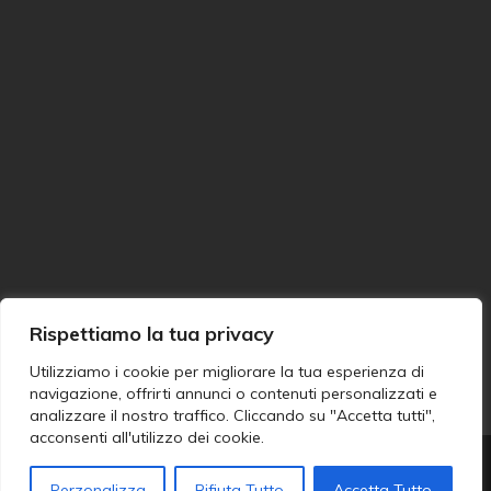
Rispettiamo la tua privacy
Utilizziamo i cookie per migliorare la tua esperienza di
navigazione, offrirti annunci o contenuti personalizzati e
analizzare il nostro traffico. Cliccando su "Accetta tutti",
acconsenti all'utilizzo dei cookie.
Termini e Condizioni - Politica sui resi - Spedizioni
Gara S.a.s. - P.IVA:02462400017 - REA:TO 558811 |
Privacy
Perzonalizza
Rifiuta Tutto
Accetta Tutto